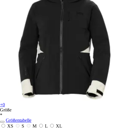
+0
Größe
*
Größentabelle
XS
S
M
L
XL