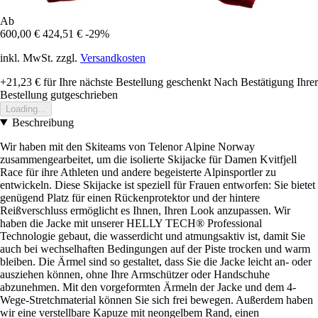
Ab
600,00 €
424,51 €
-29%
inkl. MwSt. zzgl.
Versandkosten
+21,23 €
für Ihre nächste Bestellung geschenkt
Nach Bestätigung Ihrer
Bestellung gutgeschrieben
Loading...
Beschreibung
Wir haben mit den Skiteams von Telenor Alpine Norway
zusammengearbeitet, um die isolierte Skijacke für Damen Kvitfjell
Race für ihre Athleten und andere begeisterte Alpinsportler zu
entwickeln. Diese Skijacke ist speziell für Frauen entworfen: Sie bietet
genügend Platz für einen Rückenprotektor und der hintere
Reißverschluss ermöglicht es Ihnen, Ihren Look anzupassen. Wir
haben die Jacke mit unserer HELLY TECH® Professional
Technologie gebaut, die wasserdicht und atmungsaktiv ist, damit Sie
auch bei wechselhaften Bedingungen auf der Piste trocken und warm
bleiben. Die Ärmel sind so gestaltet, dass Sie die Jacke leicht an- oder
ausziehen können, ohne Ihre Armschützer oder Handschuhe
abzunehmen. Mit den vorgeformten Ärmeln der Jacke und dem 4-
Wege-Stretchmaterial können Sie sich frei bewegen. Außerdem haben
wir eine verstellbare Kapuze mit neongelbem Rand, einen