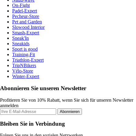
On-Fight
Padel-Expert
Pecheur-Store
Pet and Garden
Slowood Interior
Smash-Expert
Sneak'In
Sneakids
Sport is good
Training-Fit
Triathlon-Expert
TripNBikers
Vélo-Store
Winter-Expert
Abonnieren Sie unseren Newsletter
Profitieren Sie von 10% Rabatt, wenn Sie sich für unseren Newsletter
anmelden
Abonnieren
Bleiben Sie in Verbindung
Folgen Sie uns in den sozialen Netzwerken