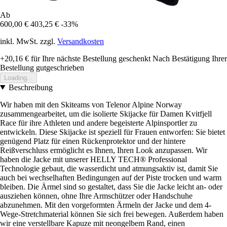
Ab
600,00 €
403,25 €
-33%
inkl. MwSt. zzgl.
Versandkosten
+20,16 €
für Ihre nächste Bestellung geschenkt
Nach Bestätigung Ihrer
Bestellung gutgeschrieben
Loading...
Beschreibung
Wir haben mit den Skiteams von Telenor Alpine Norway
zusammengearbeitet, um die isolierte Skijacke für Damen Kvitfjell
Race für ihre Athleten und andere begeisterte Alpinsportler zu
entwickeln. Diese Skijacke ist speziell für Frauen entworfen: Sie bietet
genügend Platz für einen Rückenprotektor und der hintere
Reißverschluss ermöglicht es Ihnen, Ihren Look anzupassen. Wir
haben die Jacke mit unserer HELLY TECH® Professional
Technologie gebaut, die wasserdicht und atmungsaktiv ist, damit Sie
auch bei wechselhaften Bedingungen auf der Piste trocken und warm
bleiben. Die Ärmel sind so gestaltet, dass Sie die Jacke leicht an- oder
ausziehen können, ohne Ihre Armschützer oder Handschuhe
abzunehmen. Mit den vorgeformten Ärmeln der Jacke und dem 4-
Wege-Stretchmaterial können Sie sich frei bewegen. Außerdem haben
wir eine verstellbare Kapuze mit neongelbem Rand, einen