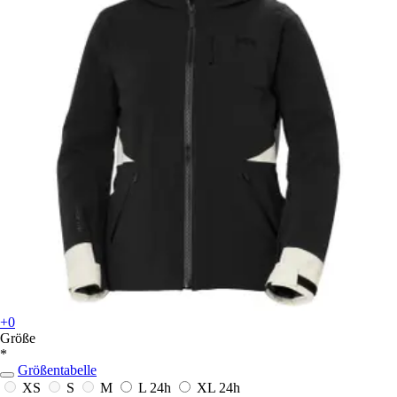
+0
Größe
*
Größentabelle
XS
S
M
L
24h
XL
24h