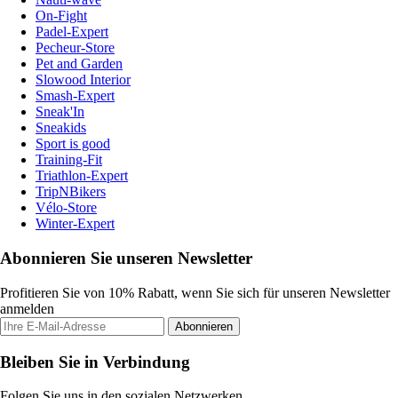
On-Fight
Padel-Expert
Pecheur-Store
Pet and Garden
Slowood Interior
Smash-Expert
Sneak'In
Sneakids
Sport is good
Training-Fit
Triathlon-Expert
TripNBikers
Vélo-Store
Winter-Expert
Abonnieren Sie unseren Newsletter
Profitieren Sie von 10% Rabatt, wenn Sie sich für unseren Newsletter
anmelden
Abonnieren
Bleiben Sie in Verbindung
Folgen Sie uns in den sozialen Netzwerken