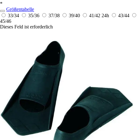
*
Größentabelle
33/34
35/36
37/38
39/40
41/42
24h
43/44
45/46
Dieses Feld ist erforderlich