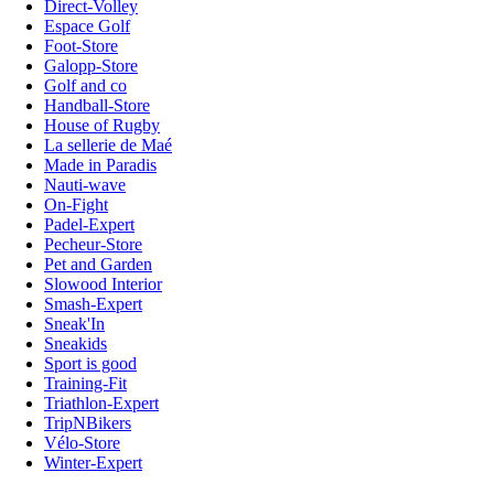
Direct-Volley
Espace Golf
Foot-Store
Galopp-Store
Golf and co
Handball-Store
House of Rugby
La sellerie de Maé
Made in Paradis
Nauti-wave
On-Fight
Padel-Expert
Pecheur-Store
Pet and Garden
Slowood Interior
Smash-Expert
Sneak'In
Sneakids
Sport is good
Training-Fit
Triathlon-Expert
TripNBikers
Vélo-Store
Winter-Expert