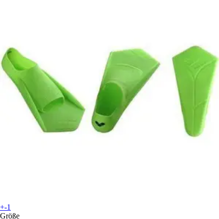
+-1
Größe