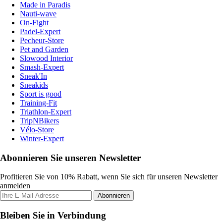
Made in Paradis
Nauti-wave
On-Fight
Padel-Expert
Pecheur-Store
Pet and Garden
Slowood Interior
Smash-Expert
Sneak'In
Sneakids
Sport is good
Training-Fit
Triathlon-Expert
TripNBikers
Vélo-Store
Winter-Expert
Abonnieren Sie unseren Newsletter
Profitieren Sie von 10% Rabatt, wenn Sie sich für unseren Newsletter
anmelden
Abonnieren
Bleiben Sie in Verbindung