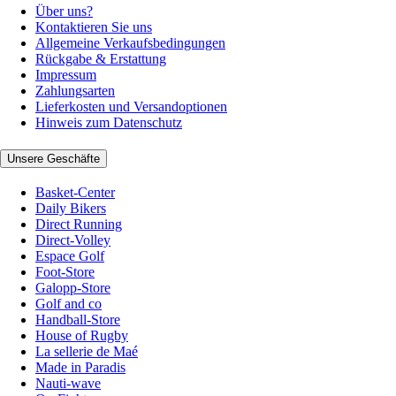
Über uns?
Kontaktieren Sie uns
Allgemeine Verkaufsbedingungen
Rückgabe & Erstattung
Impressum
Zahlungsarten
Lieferkosten und Versandoptionen
Hinweis zum Datenschutz
Unsere Geschäfte
Basket-Center
Daily Bikers
Direct Running
Direct-Volley
Espace Golf
Foot-Store
Galopp-Store
Golf and co
Handball-Store
House of Rugby
La sellerie de Maé
Made in Paradis
Nauti-wave