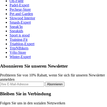
On-Fight
Padel-Expert
Pecheur-Store
Pet and Garden
Slowood Interior
Smash-Expert
Sneak'In
Sneakids
Sport is good
Training-Fit
Triathlon-Expert
TripNBikers
Vélo-Store
Winter-Expert
Abonnieren Sie unseren Newsletter
Profitieren Sie von 10% Rabatt, wenn Sie sich für unseren Newsletter
anmelden
Abonnieren
Bleiben Sie in Verbindung
Folgen Sie uns in den sozialen Netzwerken