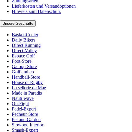
Zahlungsarten
Lieferkosten und Versandoptionen
Hinweis zum Datenschutz
Unsere Geschäfte
Basket-Center
Daily Bikers
Direct Running
Direct-Volley
Espace Golf
Foot-Store
Galopp-Store
Golf and co
Handball-Store
House of Rugby
La sellerie de Maé
Made in Paradis
Nauti-wave
On-Fight
Padel-Expert
Pecheur-Store
Pet and Garden
Slowood Interior
Smash-Expert