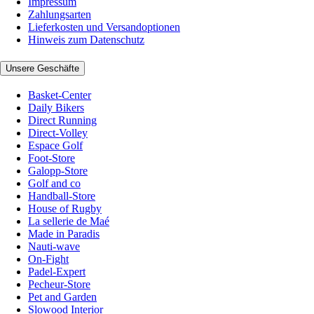
Impressum
Zahlungsarten
Lieferkosten und Versandoptionen
Hinweis zum Datenschutz
Unsere Geschäfte
Basket-Center
Daily Bikers
Direct Running
Direct-Volley
Espace Golf
Foot-Store
Galopp-Store
Golf and co
Handball-Store
House of Rugby
La sellerie de Maé
Made in Paradis
Nauti-wave
On-Fight
Padel-Expert
Pecheur-Store
Pet and Garden
Slowood Interior