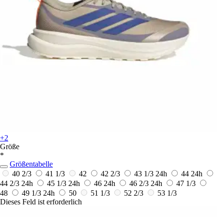
+2
Größe
*
Größentabelle
40 2/3
41 1/3
42
42 2/3
43 1/3
24h
44
24h
44 2/3
24h
45 1/3
24h
46
24h
46 2/3
24h
47 1/3
48
49 1/3
24h
50
51 1/3
52 2/3
53 1/3
Dieses Feld ist erforderlich