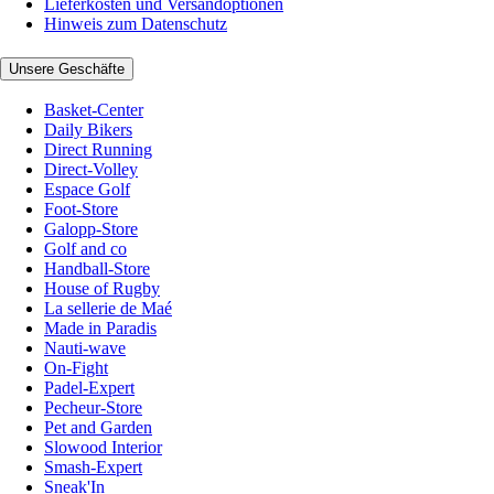
Lieferkosten und Versandoptionen
Hinweis zum Datenschutz
Unsere Geschäfte
Basket-Center
Daily Bikers
Direct Running
Direct-Volley
Espace Golf
Foot-Store
Galopp-Store
Golf and co
Handball-Store
House of Rugby
La sellerie de Maé
Made in Paradis
Nauti-wave
On-Fight
Padel-Expert
Pecheur-Store
Pet and Garden
Slowood Interior
Smash-Expert
Sneak'In