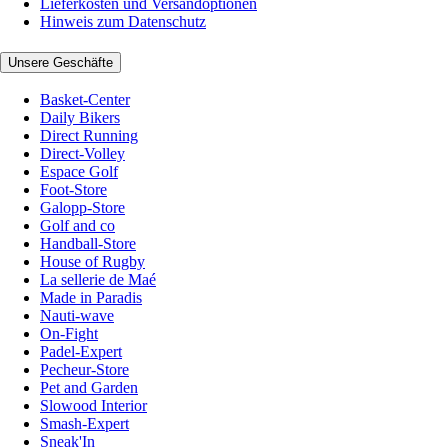
Lieferkosten und Versandoptionen
Hinweis zum Datenschutz
Unsere Geschäfte
Basket-Center
Daily Bikers
Direct Running
Direct-Volley
Espace Golf
Foot-Store
Galopp-Store
Golf and co
Handball-Store
House of Rugby
La sellerie de Maé
Made in Paradis
Nauti-wave
On-Fight
Padel-Expert
Pecheur-Store
Pet and Garden
Slowood Interior
Smash-Expert
Sneak'In