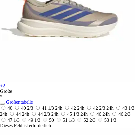
+2
Größe
*
Größentabelle
40
40 2/3
41 1/3
24h
42
24h
42 2/3
24h
43 1/3
24h
44
24h
44 2/3
24h
45 1/3
24h
46
24h
46 2/3
47 1/3
49 1/3
50
51 1/3
52 2/3
53 1/3
Dieses Feld ist erforderlich