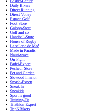
Basket-Center
Daily Bikers
Direct Running
Direct-Volley
Espace Golf
Foot-Store
Galopp-Store
Golf and co
Handball-Store
House of Rugby
La sellerie de Maé
Made in Paradis
Nauti-wave
On-Fight
Padel-Expert
Pecheur-Store
Pet and Garden
Slowood Interior
Smash-Expert
Sneak'In
Sneakids
Sport is good
Training-Fit
Triathlon-Expert
TripNBikers