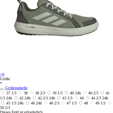
+0
Größe
*
Größentabelle
37 1/3
38
38 2/3
39 1/3
40
24h
40 2/3
41
1/3
24h
42
24h
42 2/3
24h
43 1/3
44
44 2/3
24h
45 1/3
24h
46
24h
46 2/3
47 1/3
48
49 1/3
50 2/3
Dieses Feld ist erforderlich