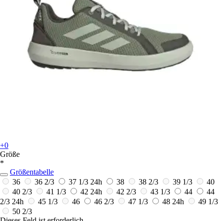
+0
Größe
*
Größentabelle
36
36 2/3
37 1/3
24h
38
38 2/3
39 1/3
40
40 2/3
41 1/3
42
24h
42 2/3
43 1/3
44
44
2/3
24h
45 1/3
46
46 2/3
47 1/3
48
24h
49 1/3
50 2/3
Dieses Feld ist erforderlich