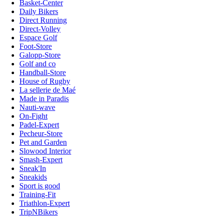
Basket-Center
Daily Bikers
Direct Running
Direct-Volley
Espace Golf
Foot-Store
Galopp-Store
Golf and co
Handball-Store
House of Rugby
La sellerie de Maé
Made in Paradis
Nauti-wave
On-Fight
Padel-Expert
Pecheur-Store
Pet and Garden
Slowood Interior
Smash-Expert
Sneak'In
Sneakids
Sport is good
Training-Fit
Triathlon-Expert
TripNBikers