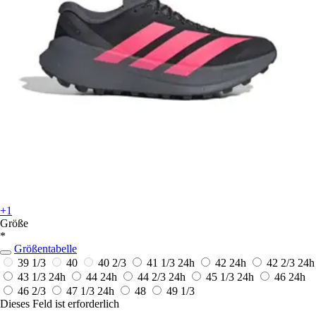
+1
Größe
*
Größentabelle
39 1/3
40
40 2/3
41 1/3
24h
42
24h
42 2/3
24h
43 1/3
24h
44
24h
44 2/3
24h
45 1/3
24h
46
24h
46 2/3
47 1/3
24h
48
49 1/3
Dieses Feld ist erforderlich