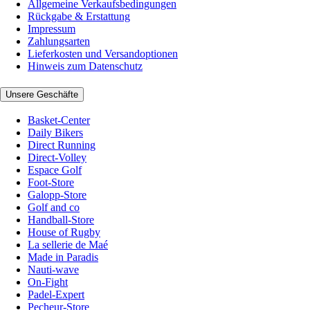
Allgemeine Verkaufsbedingungen
Rückgabe & Erstattung
Impressum
Zahlungsarten
Lieferkosten und Versandoptionen
Hinweis zum Datenschutz
Unsere Geschäfte
Basket-Center
Daily Bikers
Direct Running
Direct-Volley
Espace Golf
Foot-Store
Galopp-Store
Golf and co
Handball-Store
House of Rugby
La sellerie de Maé
Made in Paradis
Nauti-wave
On-Fight
Padel-Expert
Pecheur-Store