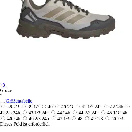
+3
Größe
*
Größentabelle
38 2/3
39 1/3
40
40 2/3
41 1/3
24h
42
24h
42 2/3
24h
43 1/3
24h
44
24h
44 2/3
24h
45 1/3
24h
46
24h
46 2/3
24h
47 1/3
48
49 1/3
50 2/3
Dieses Feld ist erforderlich