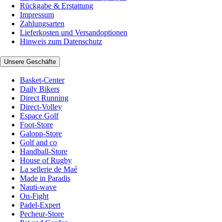
Rückgabe & Erstattung
Impressum
Zahlungsarten
Lieferkosten und Versandoptionen
Hinweis zum Datenschutz
Unsere Geschäfte
Basket-Center
Daily Bikers
Direct Running
Direct-Volley
Espace Golf
Foot-Store
Galopp-Store
Golf and co
Handball-Store
House of Rugby
La sellerie de Maé
Made in Paradis
Nauti-wave
On-Fight
Padel-Expert
Pecheur-Store