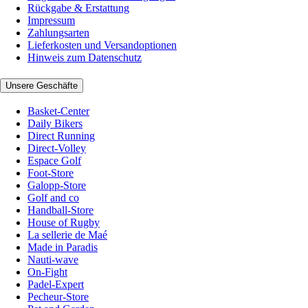
Rückgabe & Erstattung
Impressum
Zahlungsarten
Lieferkosten und Versandoptionen
Hinweis zum Datenschutz
Unsere Geschäfte
Basket-Center
Daily Bikers
Direct Running
Direct-Volley
Espace Golf
Foot-Store
Galopp-Store
Golf and co
Handball-Store
House of Rugby
La sellerie de Maé
Made in Paradis
Nauti-wave
On-Fight
Padel-Expert
Pecheur-Store