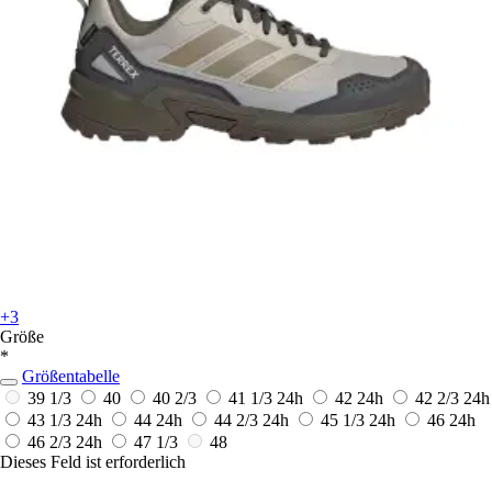
+3
Größe
*
Größentabelle
39 1/3
40
40 2/3
41 1/3
24h
42
24h
42 2/3
24h
43 1/3
24h
44
24h
44 2/3
24h
45 1/3
24h
46
24h
46 2/3
24h
47 1/3
48
Dieses Feld ist erforderlich