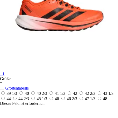
+1
Größe
*
Größentabelle
39 1/3
40
40 2/3
41 1/3
42
42 2/3
43 1/3
44
44 2/3
45 1/3
46
46 2/3
47 1/3
48
Dieses Feld ist erforderlich