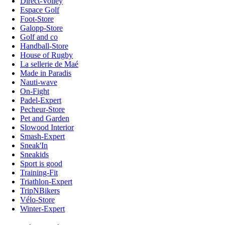
Direct-Volley
Espace Golf
Foot-Store
Galopp-Store
Golf and co
Handball-Store
House of Rugby
La sellerie de Maé
Made in Paradis
Nauti-wave
On-Fight
Padel-Expert
Pecheur-Store
Pet and Garden
Slowood Interior
Smash-Expert
Sneak'In
Sneakids
Sport is good
Training-Fit
Triathlon-Expert
TripNBikers
Vélo-Store
Winter-Expert