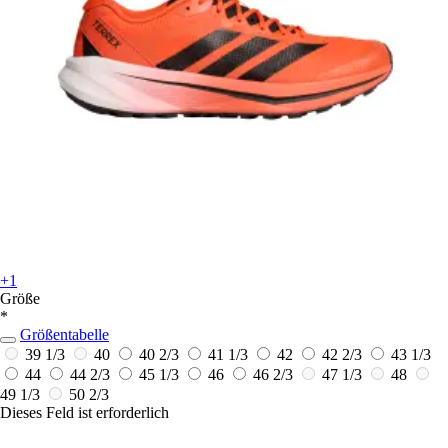
+1
Größe
*
Größentabelle
39 1/3
40
40 2/3
41 1/3
42
42 2/3
43 1/3
44
44 2/3
45 1/3
46
46 2/3
47 1/3
48
49 1/3
50 2/3
Dieses Feld ist erforderlich