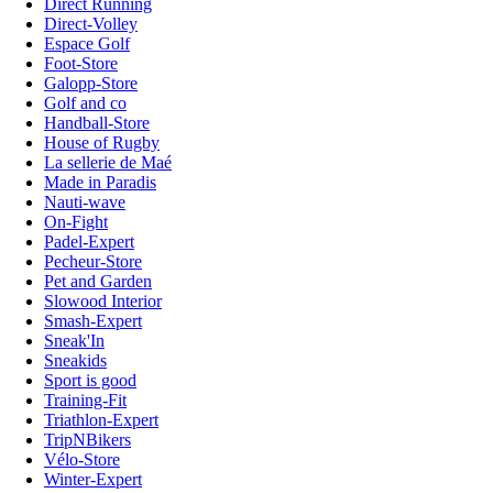
Direct Running
Direct-Volley
Espace Golf
Foot-Store
Galopp-Store
Golf and co
Handball-Store
House of Rugby
La sellerie de Maé
Made in Paradis
Nauti-wave
On-Fight
Padel-Expert
Pecheur-Store
Pet and Garden
Slowood Interior
Smash-Expert
Sneak'In
Sneakids
Sport is good
Training-Fit
Triathlon-Expert
TripNBikers
Vélo-Store
Winter-Expert