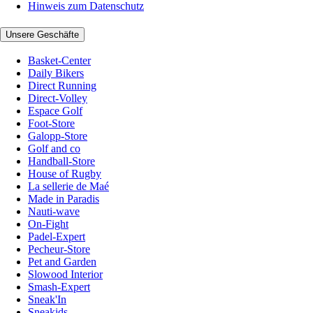
Hinweis zum Datenschutz
Unsere Geschäfte
Basket-Center
Daily Bikers
Direct Running
Direct-Volley
Espace Golf
Foot-Store
Galopp-Store
Golf and co
Handball-Store
House of Rugby
La sellerie de Maé
Made in Paradis
Nauti-wave
On-Fight
Padel-Expert
Pecheur-Store
Pet and Garden
Slowood Interior
Smash-Expert
Sneak'In
Sneakids