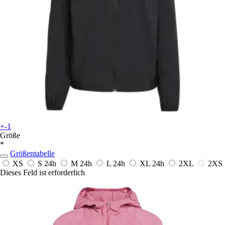
+-1
Größe
*
Größentabelle
XS
S
24h
M
24h
L
24h
XL
24h
2XL
2XS
Dieses Feld ist erforderlich