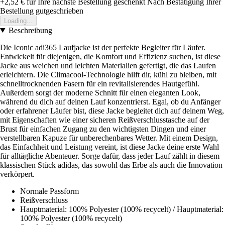
+2,52 €
für Ihre nächste Bestellung geschenkt
Nach Bestätigung Ihrer
Bestellung gutgeschrieben
Loading...
Beschreibung
Die Iconic adi365 Laufjacke ist der perfekte Begleiter für Läufer.
Entwickelt für diejenigen, die Komfort und Effizienz suchen, ist diese
Jacke aus weichen und leichten Materialien gefertigt, die das Laufen
erleichtern. Die Climacool-Technologie hilft dir, kühl zu bleiben, mit
schnelltrocknenden Fasern für ein revitalisierendes Hautgefühl.
Außerdem sorgt der moderne Schnitt für einen eleganten Look,
während du dich auf deinen Lauf konzentrierst. Egal, ob du Anfänger
oder erfahrener Läufer bist, diese Jacke begleitet dich auf deinem Weg,
mit Eigenschaften wie einer sicheren Reißverschlusstasche auf der
Brust für einfachen Zugang zu den wichtigsten Dingen und einer
verstellbaren Kapuze für unberechenbares Wetter. Mit einem Design,
das Einfachheit und Leistung vereint, ist diese Jacke deine erste Wahl
für alltägliche Abenteuer. Sorge dafür, dass jeder Lauf zählt in diesem
klassischen Stück adidas, das sowohl das Erbe als auch die Innovation
verkörpert.
Normale Passform
Reißverschluss
Hauptmaterial: 100% Polyester (100% recycelt) / Hauptmaterial:
100% Polyester (100% recycelt)