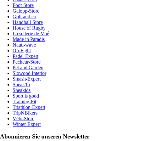
Foot-Store
Galopp-Store
Golf and co
Handball-Store
House of Rugby
La sellerie de Maé
Made in Paradis
Nauti-wave
On-Fight
Padel-Expert
Pecheur-Store
Pet and Garden
Slowood Interior
Smash-Expert
Sneak'In
Sneakids
Sport is good
Training-Fit
Triathlon-Expert
TripNBikers
Vélo-Store
Winter-Expert
Abonnieren Sie unseren Newsletter