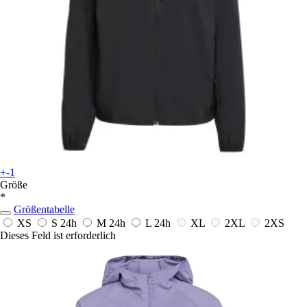
+-1
Größe
*
Größentabelle
XS
S
24h
M
24h
L
24h
XL
2XL
2XS
Dieses Feld ist erforderlich