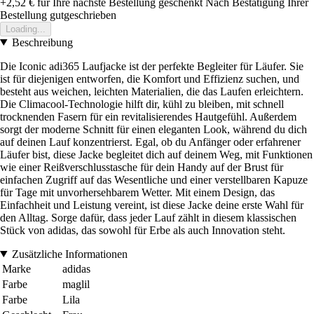
+2,52 €
für Ihre nächste Bestellung geschenkt
Nach Bestätigung Ihrer
Bestellung gutgeschrieben
Loading...
Beschreibung
Die Iconic adi365 Laufjacke ist der perfekte Begleiter für Läufer. Sie
ist für diejenigen entworfen, die Komfort und Effizienz suchen, und
besteht aus weichen, leichten Materialien, die das Laufen erleichtern.
Die Climacool-Technologie hilft dir, kühl zu bleiben, mit schnell
trocknenden Fasern für ein revitalisierendes Hautgefühl. Außerdem
sorgt der moderne Schnitt für einen eleganten Look, während du dich
auf deinen Lauf konzentrierst. Egal, ob du Anfänger oder erfahrener
Läufer bist, diese Jacke begleitet dich auf deinem Weg, mit Funktionen
wie einer Reißverschlusstasche für dein Handy auf der Brust für
einfachen Zugriff auf das Wesentliche und einer verstellbaren Kapuze
für Tage mit unvorhersehbarem Wetter. Mit einem Design, das
Einfachheit und Leistung vereint, ist diese Jacke deine erste Wahl für
den Alltag. Sorge dafür, dass jeder Lauf zählt in diesem klassischen
Stück von adidas, das sowohl für Erbe als auch Innovation steht.
Zusätzliche Informationen
Marke
adidas
Farbe
maglil
Farbe
Lila