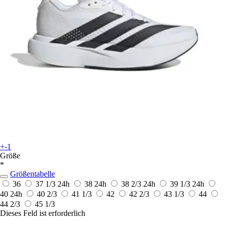
+-1
Größe
*
Größentabelle
36
37 1/3
24h
38
24h
38 2/3
24h
39 1/3
24h
40
24h
40 2/3
41 1/3
42
42 2/3
43 1/3
44
44 2/3
45 1/3
Dieses Feld ist erforderlich