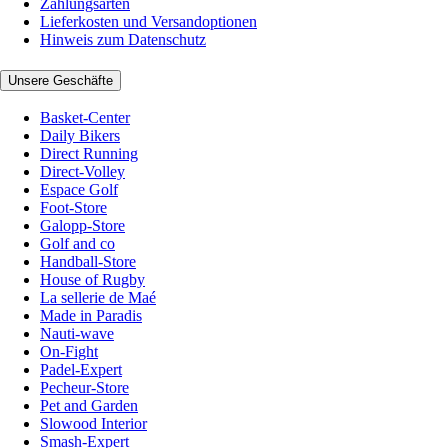
Zahlungsarten
Lieferkosten und Versandoptionen
Hinweis zum Datenschutz
Unsere Geschäfte
Basket-Center
Daily Bikers
Direct Running
Direct-Volley
Espace Golf
Foot-Store
Galopp-Store
Golf and co
Handball-Store
House of Rugby
La sellerie de Maé
Made in Paradis
Nauti-wave
On-Fight
Padel-Expert
Pecheur-Store
Pet and Garden
Slowood Interior
Smash-Expert