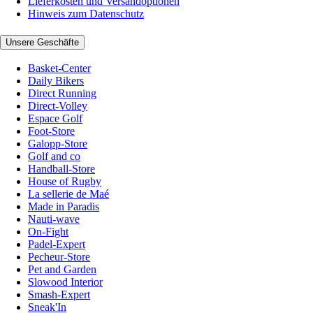
Lieferkosten und Versandoptionen
Hinweis zum Datenschutz
Unsere Geschäfte
Basket-Center
Daily Bikers
Direct Running
Direct-Volley
Espace Golf
Foot-Store
Galopp-Store
Golf and co
Handball-Store
House of Rugby
La sellerie de Maé
Made in Paradis
Nauti-wave
On-Fight
Padel-Expert
Pecheur-Store
Pet and Garden
Slowood Interior
Smash-Expert
Sneak'In