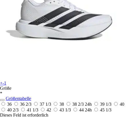
+-1
Größe
*
Größentabelle
36
36 2/3
37 1/3
38
38 2/3
24h
39 1/3
40
40 2/3
41 1/3
42
43 1/3
44
24h
45 1/3
Dieses Feld ist erforderlich