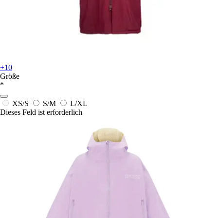
+10
Größe
*
XS/S
S/M
L/XL
Dieses Feld ist erforderlich