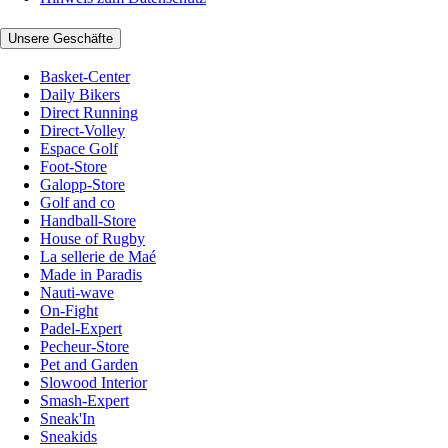
Unsere Geschäfte
Basket-Center
Daily Bikers
Direct Running
Direct-Volley
Espace Golf
Foot-Store
Galopp-Store
Golf and co
Handball-Store
House of Rugby
La sellerie de Maé
Made in Paradis
Nauti-wave
On-Fight
Padel-Expert
Pecheur-Store
Pet and Garden
Slowood Interior
Smash-Expert
Sneak'In
Sneakids