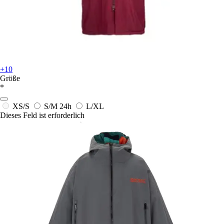
+10
Größe
*
XS/S
S/M
24h
L/XL
Dieses Feld ist erforderlich