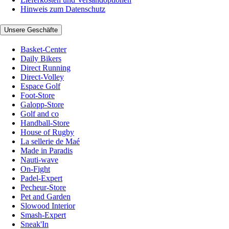
Hinweis zum Datenschutz
Unsere Geschäfte
Basket-Center
Daily Bikers
Direct Running
Direct-Volley
Espace Golf
Foot-Store
Galopp-Store
Golf and co
Handball-Store
House of Rugby
La sellerie de Maé
Made in Paradis
Nauti-wave
On-Fight
Padel-Expert
Pecheur-Store
Pet and Garden
Slowood Interior
Smash-Expert
Sneak'In