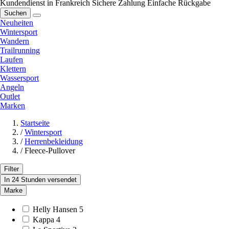
Kundendienst in Frankreich
Sichere Zahlung
Einfache Rückgabe
Suchen
Neuheiten
Wintersport
Wandern
Trailrunning
Laufen
Klettern
Wassersport
Angeln
Outlet
Marken
Startseite
/
Wintersport
/
Herrenbekleidung
/
Fleece-Pullover
Filter
In 24 Stunden versendet
Marke
Helly Hansen
5
Kappa
4