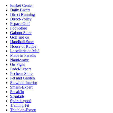
Basket-Center
Daily Bikers
Direct Running
Direct-Volley
Espace Golf
Foot-Store
Galopp-Store
Golf and co
Handball-Store
House of Rugby
La sellerie de Maé
Made in Paradis
Nauti-wave
On-Fight
Padel-Expert
Pecheur-Store
Pet and Garden
Slowood Interior
Smash-Expert
Sneak'In
Sneakids
Sport is good
Training-Fit
Triathlon-Expert