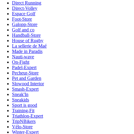
Direct Running
Direct-Volley
Espace Golf
Foot-Store
Galopp-Store
Golf and co
Handball-Store
House of Rugby
La sellerie de Maé
Made in Paradis
Nauti-wave
On-Fight
Padel-Expert
Pecheur-Store
Pet and Garden
Slowood Interior
Smash-Expert
Sneak'In
Sneakids
Sport is good
Training-Fit
Triathlon-Expert
TripNBikers
Vélo-Store
Winter-Expert