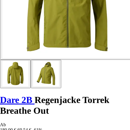
Dare 2B
Regenjacke Torrek
Breathe Out
Ab
180,00 €
69,54 €
-61%