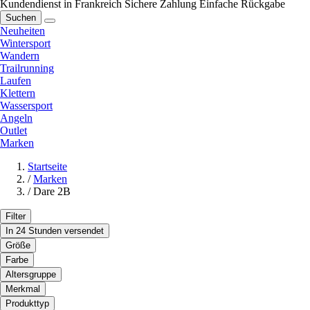
Kundendienst in Frankreich
Sichere Zahlung
Einfache Rückgabe
Suchen
Neuheiten
Wintersport
Wandern
Trailrunning
Laufen
Klettern
Wassersport
Angeln
Outlet
Marken
Startseite
/
Marken
/
Dare 2B
Filter
In 24 Stunden versendet
Größe
Farbe
Altersgruppe
Merkmal
Produkttyp