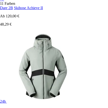
11 Farben
Dare 2B
Skihose Achieve II
Ab
120,00 €
48,29 €
24h