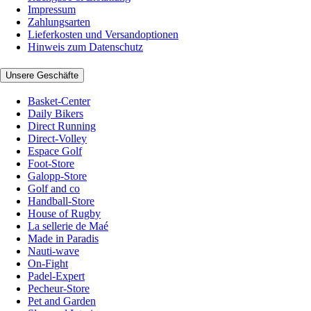
Impressum
Zahlungsarten
Lieferkosten und Versandoptionen
Hinweis zum Datenschutz
Unsere Geschäfte
Basket-Center
Daily Bikers
Direct Running
Direct-Volley
Espace Golf
Foot-Store
Galopp-Store
Golf and co
Handball-Store
House of Rugby
La sellerie de Maé
Made in Paradis
Nauti-wave
On-Fight
Padel-Expert
Pecheur-Store
Pet and Garden