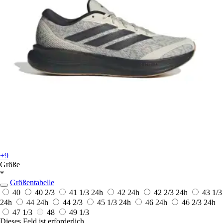
+9
Größe
*
Größentabelle
40
40 2/3
41 1/3
24h
42
24h
42 2/3
24h
43 1/3
24h
44
24h
44 2/3
45 1/3
24h
46
24h
46 2/3
24h
47 1/3
48
49 1/3
Dieses Feld ist erforderlich