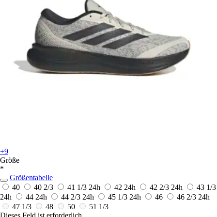
+9
Größe
*
Größentabelle
40
40 2/3
41 1/3
24h
42
24h
42 2/3
24h
43 1/3
24h
44
24h
44 2/3
24h
45 1/3
24h
46
46 2/3
24h
47 1/3
48
50
51 1/3
Dieses Feld ist erforderlich