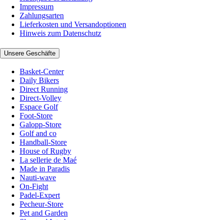
Impressum
Zahlungsarten
Lieferkosten und Versandoptionen
Hinweis zum Datenschutz
Unsere Geschäfte
Basket-Center
Daily Bikers
Direct Running
Direct-Volley
Espace Golf
Foot-Store
Galopp-Store
Golf and co
Handball-Store
House of Rugby
La sellerie de Maé
Made in Paradis
Nauti-wave
On-Fight
Padel-Expert
Pecheur-Store
Pet and Garden