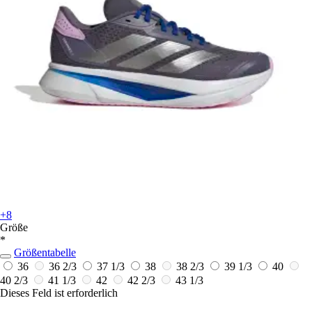
+8
Größe
*
Größentabelle
36
36 2/3
37 1/3
38
38 2/3
39 1/3
40
40 2/3
41 1/3
42
42 2/3
43 1/3
Dieses Feld ist erforderlich