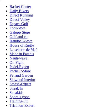
Basket-Center
Daily Bikers
Direct Running
Direct-Volley
Espace Golf
Foot-Store
Galopp-Store
Golf and co
Handball-Store
House of Rugby
La sellerie de Maé
Made in Paradis
Nauti-wave
On-Fight
Padel-Expert
Pecheur-Store
Pet and Garden
Slowood Interior
Smash-Expert
Sneak'In
Sneakids
Sport is good
Training-Fit
Triathlon-Expert