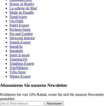
House of Rugby
La sellerie de Maé
Made in Paradis
Nauti-wave
On-Fight
Padel-Expert
Pecheur-Store
Pet and Garden
Slowood Interior
Smash-Expert
Sneak'In
Sneakids
Sport is good
Training-Fit
Triathlon-Expert
TripNBikers
Vélo-Store
Winter-Expert
Abonnieren Sie unseren Newsletter
Profitieren Sie von 10% Rabatt, wenn Sie sich für unseren Newsletter
anmelden
Abonnieren