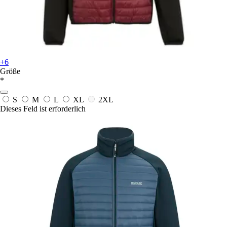
+6
Größe
*
S
M
L
XL
2XL
Dieses Feld ist erforderlich