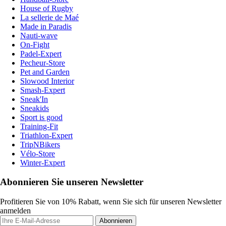
House of Rugby
La sellerie de Maé
Made in Paradis
Nauti-wave
On-Fight
Padel-Expert
Pecheur-Store
Pet and Garden
Slowood Interior
Smash-Expert
Sneak'In
Sneakids
Sport is good
Training-Fit
Triathlon-Expert
TripNBikers
Vélo-Store
Winter-Expert
Abonnieren Sie unseren Newsletter
Profitieren Sie von 10% Rabatt, wenn Sie sich für unseren Newsletter
anmelden
Abonnieren