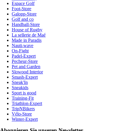
Espace Golf
Foot-Store
Galopp-Store
Golf and co
Handball-Store
House of Rugby
La sellerie de Maé
Made in Paradis
Nauti-wave
On-Fight
Padel-Expert
Pecheur-Store
Pet and Garden
Slowood Interior
Smash-Expert
Sneak'In
Sneakids
Sport is good
Training-Fit
Triathlon-Expert
TripNBikers
Vélo-Store
Winter-Expert
Abonnieren Sie unseren Newsletter