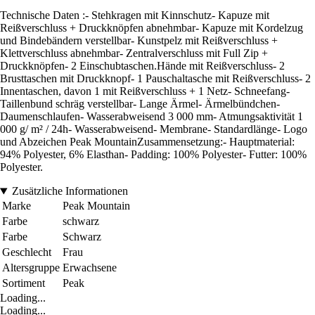
Technische Daten :- Stehkragen mit Kinnschutz- Kapuze mit
Reißverschluss + Druckknöpfen abnehmbar- Kapuze mit Kordelzug
und Bindebändern verstellbar- Kunstpelz mit Reißverschluss +
Klettverschluss abnehmbar- Zentralverschluss mit Full Zip +
Druckknöpfen- 2 Einschubtaschen.Hände mit Reißverschluss- 2
Brusttaschen mit Druckknopf- 1 Pauschaltasche mit Reißverschluss- 2
Innentaschen, davon 1 mit Reißverschluss + 1 Netz- Schneefang-
Taillenbund schräg verstellbar- Lange Ärmel- Ärmelbündchen-
Daumenschlaufen- Wasserabweisend 3 000 mm- Atmungsaktivität 1
000 g/ m² / 24h- Wasserabweisend- Membrane- Standardlänge- Logo
und Abzeichen Peak MountainZusammensetzung:- Hauptmaterial:
94% Polyester, 6% Elasthan- Padding: 100% Polyester- Futter: 100%
Polyester.
Zusätzliche Informationen
Marke
Peak Mountain
Farbe
schwarz
Farbe
Schwarz
Geschlecht
Frau
Altersgruppe
Erwachsene
Sortiment
Peak
Loading...
Loading...