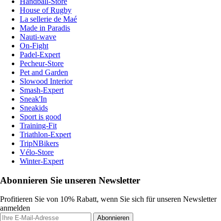
Handball-Store
House of Rugby
La sellerie de Maé
Made in Paradis
Nauti-wave
On-Fight
Padel-Expert
Pecheur-Store
Pet and Garden
Slowood Interior
Smash-Expert
Sneak'In
Sneakids
Sport is good
Training-Fit
Triathlon-Expert
TripNBikers
Vélo-Store
Winter-Expert
Abonnieren Sie unseren Newsletter
Profitieren Sie von 10% Rabatt, wenn Sie sich für unseren Newsletter
anmelden
Abonnieren