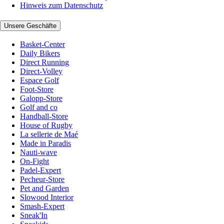
Hinweis zum Datenschutz
Unsere Geschäfte
Basket-Center
Daily Bikers
Direct Running
Direct-Volley
Espace Golf
Foot-Store
Galopp-Store
Golf and co
Handball-Store
House of Rugby
La sellerie de Maé
Made in Paradis
Nauti-wave
On-Fight
Padel-Expert
Pecheur-Store
Pet and Garden
Slowood Interior
Smash-Expert
Sneak'In