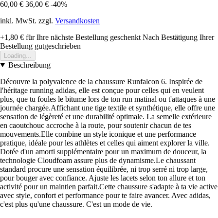
60,00 €
36,00 €
-40%
inkl. MwSt. zzgl.
Versandkosten
+1,80 €
für Ihre nächste Bestellung geschenkt
Nach Bestätigung Ihrer
Bestellung gutgeschrieben
Loading...
Beschreibung
Découvre la polyvalence de la chaussure Runfalcon 6. Inspirée de
l'héritage running adidas, elle est conçue pour celles qui en veulent
plus, que tu foules le bitume lors de ton run matinal ou t'attaques à une
journée chargée.Affichant une tige textile et synthétique, elle offre une
sensation de légèreté et une durabilité optimale. La semelle extérieure
en caoutchouc accroche à la route, pour soutenir chacun de tes
mouvements.Elle combine un style iconique et une performance
pratique, idéale pour les athlètes et celles qui aiment explorer la ville.
Dotée d'un amorti supplémentaire pour un maximum de douceur, la
technologie Cloudfoam assure plus de dynamisme.Le chaussant
standard procure une sensation équilibrée, ni trop serré ni trop large,
pour bouger avec confiance. Ajuste les lacets selon ton allure et ton
activité pour un maintien parfait.Cette chaussure s'adapte à ta vie active
avec style, confort et performance pour te faire avancer. Avec adidas,
c'est plus qu'une chaussure. C'est un mode de vie.