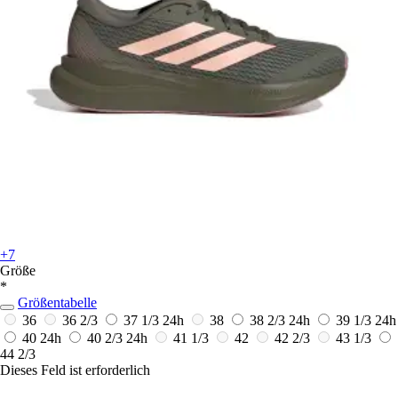
+7
Größe
*
Größentabelle
36
36 2/3
37 1/3
24h
38
38 2/3
24h
39 1/3
24h
40
24h
40 2/3
24h
41 1/3
42
42 2/3
43 1/3
44 2/3
Dieses Feld ist erforderlich