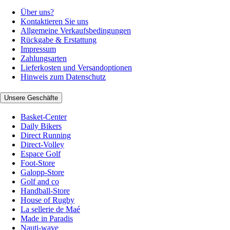
Über uns?
Kontaktieren Sie uns
Allgemeine Verkaufsbedingungen
Rückgabe & Erstattung
Impressum
Zahlungsarten
Lieferkosten und Versandoptionen
Hinweis zum Datenschutz
Unsere Geschäfte
Basket-Center
Daily Bikers
Direct Running
Direct-Volley
Espace Golf
Foot-Store
Galopp-Store
Golf and co
Handball-Store
House of Rugby
La sellerie de Maé
Made in Paradis
Nauti-wave