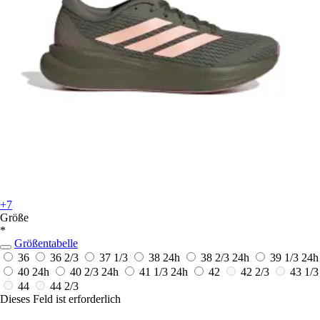
+7
Größe
*
Größentabelle
36
36 2/3
37 1/3
38
24h
38 2/3
24h
39 1/3
24h
40
24h
40 2/3
24h
41 1/3
24h
42
42 2/3
43 1/3
44
44 2/3
Dieses Feld ist erforderlich