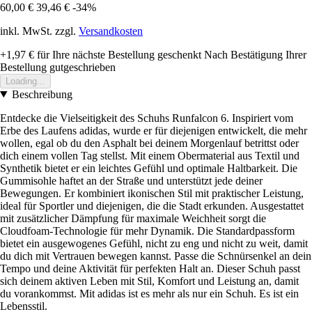
60,00 €
39,46 €
-34%
inkl. MwSt. zzgl.
Versandkosten
+1,97 €
für Ihre nächste Bestellung geschenkt
Nach Bestätigung Ihrer
Bestellung gutgeschrieben
Loading...
Beschreibung
Entdecke die Vielseitigkeit des Schuhs Runfalcon 6. Inspiriert vom
Erbe des Laufens adidas, wurde er für diejenigen entwickelt, die mehr
wollen, egal ob du den Asphalt bei deinem Morgenlauf betrittst oder
dich einem vollen Tag stellst. Mit einem Obermaterial aus Textil und
Synthetik bietet er ein leichtes Gefühl und optimale Haltbarkeit. Die
Gummisohle haftet an der Straße und unterstützt jede deiner
Bewegungen. Er kombiniert ikonischen Stil mit praktischer Leistung,
ideal für Sportler und diejenigen, die die Stadt erkunden. Ausgestattet
mit zusätzlicher Dämpfung für maximale Weichheit sorgt die
Cloudfoam-Technologie für mehr Dynamik. Die Standardpassform
bietet ein ausgewogenes Gefühl, nicht zu eng und nicht zu weit, damit
du dich mit Vertrauen bewegen kannst. Passe die Schnürsenkel an dein
Tempo und deine Aktivität für perfekten Halt an. Dieser Schuh passt
sich deinem aktiven Leben mit Stil, Komfort und Leistung an, damit
du vorankommst. Mit adidas ist es mehr als nur ein Schuh. Es ist ein
Lebensstil.