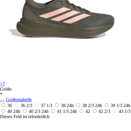
+7
Größe
*
Größentabelle
36
36 2/3
37 1/3
38
24h
38 2/3
24h
39 1/3
24h
40
24h
40 2/3
24h
41 1/3
24h
42
42 2/3
43 1/3
Dieses Feld ist erforderlich