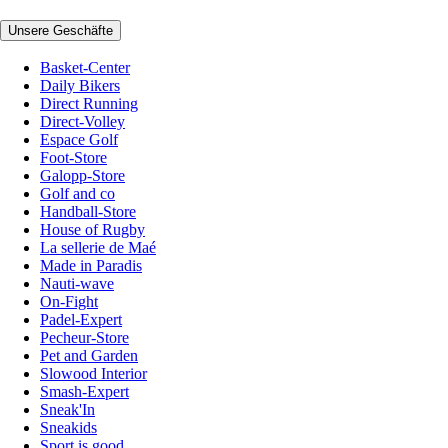
Unsere Geschäfte
Basket-Center
Daily Bikers
Direct Running
Direct-Volley
Espace Golf
Foot-Store
Galopp-Store
Golf and co
Handball-Store
House of Rugby
La sellerie de Maé
Made in Paradis
Nauti-wave
On-Fight
Padel-Expert
Pecheur-Store
Pet and Garden
Slowood Interior
Smash-Expert
Sneak'In
Sneakids
Sport is good