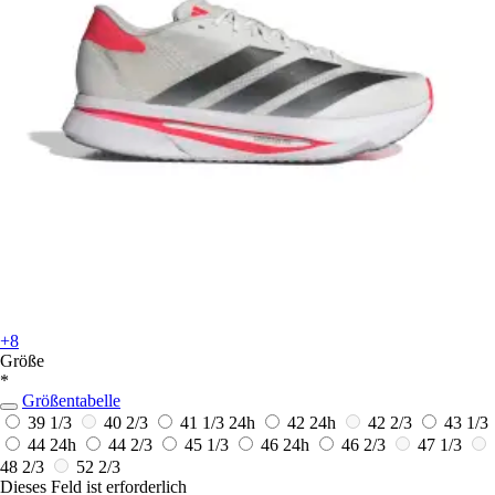
+8
Größe
*
Größentabelle
39 1/3
40 2/3
41 1/3
24h
42
24h
42 2/3
43 1/3
44
24h
44 2/3
45 1/3
46
24h
46 2/3
47 1/3
48 2/3
52 2/3
Dieses Feld ist erforderlich