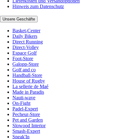
Lieferkosten und Versandoptionen
Hinweis zum Datenschutz
Unsere Geschäfte
Basket-Center
Daily Bikers
Direct Running
Direct-Volley
Espace Golf
Foot-Store
Galopp-Store
Golf and co
Handball-Store
House of Rugby
La sellerie de Maé
Made in Paradis
Nauti-wave
On-Fight
Padel-Expert
Pecheur-Store
Pet and Garden
Slowood Interior
Smash-Expert
Sneak'In