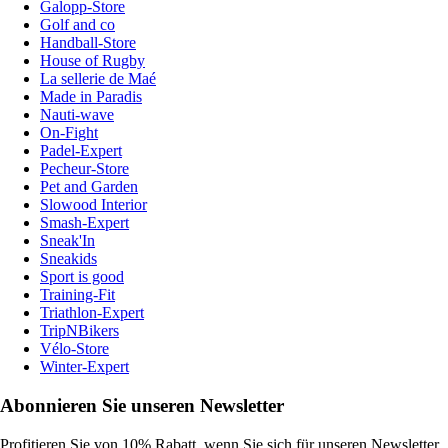
Galopp-Store
Golf and co
Handball-Store
House of Rugby
La sellerie de Maé
Made in Paradis
Nauti-wave
On-Fight
Padel-Expert
Pecheur-Store
Pet and Garden
Slowood Interior
Smash-Expert
Sneak'In
Sneakids
Sport is good
Training-Fit
Triathlon-Expert
TripNBikers
Vélo-Store
Winter-Expert
Abonnieren Sie unseren Newsletter
Profitieren Sie von 10% Rabatt, wenn Sie sich für unseren Newsletter