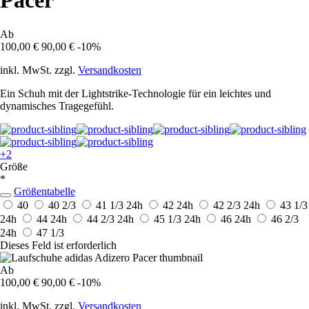
Pacer
Ab
100,00 €
90,00 €
-10%
inkl. MwSt. zzgl.
Versandkosten
Ein Schuh mit der Lightstrike-Technologie für ein leichtes und
dynamisches Tragegefühl.
+2
Größe
*
Größentabelle
40
40 2/3
41 1/3
24h
42
24h
42 2/3
24h
43 1/3
24h
44
24h
44 2/3
24h
45 1/3
24h
46
24h
46 2/3
24h
47 1/3
Dieses Feld ist erforderlich
Ab
100,00 €
90,00 €
-10%
inkl. MwSt. zzgl.
Versandkosten