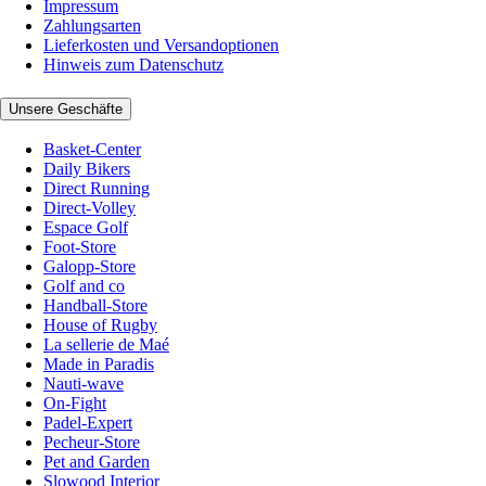
Impressum
Zahlungsarten
Lieferkosten und Versandoptionen
Hinweis zum Datenschutz
Unsere Geschäfte
Basket-Center
Daily Bikers
Direct Running
Direct-Volley
Espace Golf
Foot-Store
Galopp-Store
Golf and co
Handball-Store
House of Rugby
La sellerie de Maé
Made in Paradis
Nauti-wave
On-Fight
Padel-Expert
Pecheur-Store
Pet and Garden
Slowood Interior