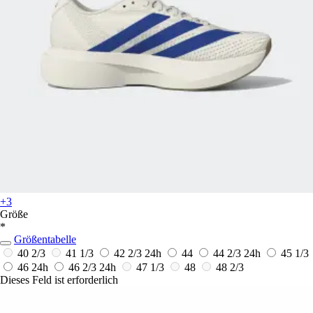
+3
Größe
*
Größentabelle
40 2/3
41 1/3
42 2/3
24h
44
44 2/3
24h
45 1/3
46
24h
46 2/3
24h
47 1/3
48
48 2/3
Dieses Feld ist erforderlich