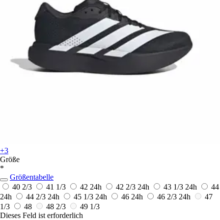
+3
Größe
*
Größentabelle
40 2/3
41 1/3
42
24h
42 2/3
24h
43 1/3
24h
44
24h
44 2/3
24h
45 1/3
24h
46
24h
46 2/3
24h
47
1/3
48
48 2/3
49 1/3
Dieses Feld ist erforderlich