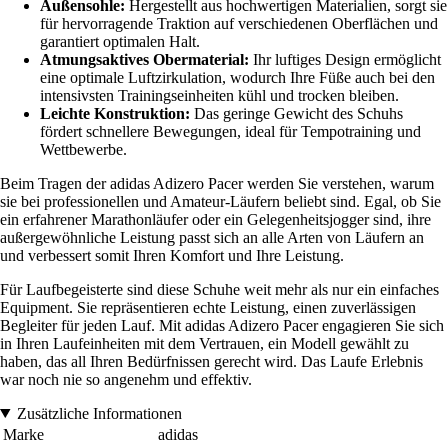
Außensohle:
Hergestellt aus hochwertigen Materialien, sorgt sie
für hervorragende Traktion auf verschiedenen Oberflächen und
garantiert optimalen Halt.
Atmungsaktives Obermaterial:
Ihr luftiges Design ermöglicht
eine optimale Luftzirkulation, wodurch Ihre Füße auch bei den
intensivsten Trainingseinheiten kühl und trocken bleiben.
Leichte Konstruktion:
Das geringe Gewicht des Schuhs
fördert schnellere Bewegungen, ideal für Tempotraining und
Wettbewerbe.
Beim Tragen der adidas Adizero Pacer werden Sie verstehen, warum
sie bei professionellen und Amateur-Läufern beliebt sind. Egal, ob Sie
ein erfahrener Marathonläufer oder ein Gelegenheitsjogger sind, ihre
außergewöhnliche Leistung passt sich an alle Arten von Läufern an
und verbessert somit Ihren Komfort und Ihre Leistung.
Für Laufbegeisterte sind diese Schuhe weit mehr als nur ein einfaches
Equipment. Sie repräsentieren echte Leistung, einen zuverlässigen
Begleiter für jeden Lauf. Mit adidas Adizero Pacer engagieren Sie sich
in Ihren Laufeinheiten mit dem Vertrauen, ein Modell gewählt zu
haben, das all Ihren Bedürfnissen gerecht wird. Das Laufe Erlebnis
war noch nie so angenehm und effektiv.
Zusätzliche Informationen
Marke
adidas