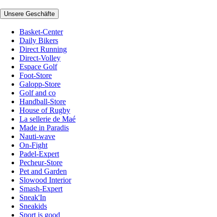
Unsere Geschäfte
Basket-Center
Daily Bikers
Direct Running
Direct-Volley
Espace Golf
Foot-Store
Galopp-Store
Golf and co
Handball-Store
House of Rugby
La sellerie de Maé
Made in Paradis
Nauti-wave
On-Fight
Padel-Expert
Pecheur-Store
Pet and Garden
Slowood Interior
Smash-Expert
Sneak'In
Sneakids
Sport is good