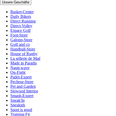
Unsere Geschäfte
Basket-Center
Daily Bikers
Direct Running
Direct-Volley
Espace Golf
Foot-Store
Galopp-Store
Golf and co
Handball-Store
House of Rugby
La sellerie de Maé
Made in Paradis
Nauti-wave
On-Fight
Padel-Expert
Pecheur-Store
Pet and Garden
Slowood Interior
Smash-Expert
Sneak'In
Sneakids
Sport is good
Training-Fit