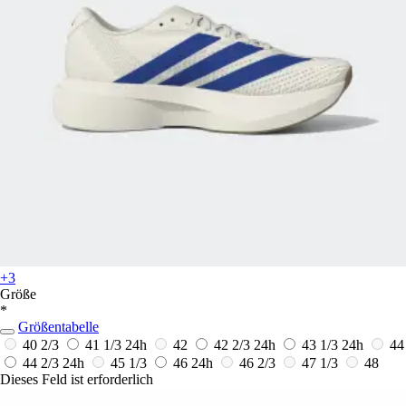
+3
Größe
*
Größentabelle
40 2/3
41 1/3
24h
42
42 2/3
24h
43 1/3
24h
44
44 2/3
24h
45 1/3
46
24h
46 2/3
47 1/3
48
Dieses Feld ist erforderlich