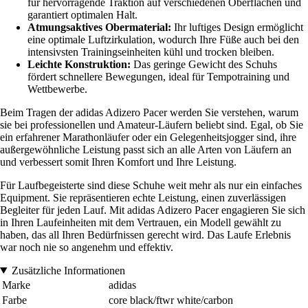
für hervorragende Traktion auf verschiedenen Oberflächen und
garantiert optimalen Halt.
Atmungsaktives Obermaterial:
Ihr luftiges Design ermöglicht
eine optimale Luftzirkulation, wodurch Ihre Füße auch bei den
intensivsten Trainingseinheiten kühl und trocken bleiben.
Leichte Konstruktion:
Das geringe Gewicht des Schuhs
fördert schnellere Bewegungen, ideal für Tempotraining und
Wettbewerbe.
Beim Tragen der adidas Adizero Pacer werden Sie verstehen, warum
sie bei professionellen und Amateur-Läufern beliebt sind. Egal, ob Sie
ein erfahrener Marathonläufer oder ein Gelegenheitsjogger sind, ihre
außergewöhnliche Leistung passt sich an alle Arten von Läufern an
und verbessert somit Ihren Komfort und Ihre Leistung.
Für Laufbegeisterte sind diese Schuhe weit mehr als nur ein einfaches
Equipment. Sie repräsentieren echte Leistung, einen zuverlässigen
Begleiter für jeden Lauf. Mit adidas Adizero Pacer engagieren Sie sich
in Ihren Laufeinheiten mit dem Vertrauen, ein Modell gewählt zu
haben, das all Ihren Bedürfnissen gerecht wird. Das Laufe Erlebnis
war noch nie so angenehm und effektiv.
Zusätzliche Informationen
Marke
adidas
Farbe
core black/ftwr white/carbon