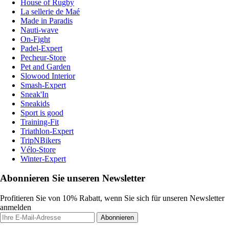
House of Rugby
La sellerie de Maé
Made in Paradis
Nauti-wave
On-Fight
Padel-Expert
Pecheur-Store
Pet and Garden
Slowood Interior
Smash-Expert
Sneak'In
Sneakids
Sport is good
Training-Fit
Triathlon-Expert
TripNBikers
Vélo-Store
Winter-Expert
Abonnieren Sie unseren Newsletter
Profitieren Sie von 10% Rabatt, wenn Sie sich für unseren Newsletter
anmelden
Abonnieren