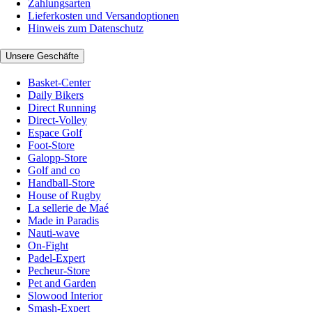
Zahlungsarten
Lieferkosten und Versandoptionen
Hinweis zum Datenschutz
Unsere Geschäfte
Basket-Center
Daily Bikers
Direct Running
Direct-Volley
Espace Golf
Foot-Store
Galopp-Store
Golf and co
Handball-Store
House of Rugby
La sellerie de Maé
Made in Paradis
Nauti-wave
On-Fight
Padel-Expert
Pecheur-Store
Pet and Garden
Slowood Interior
Smash-Expert