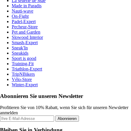
La sellerie de Maé
Made in Paradis
Nauti-wave
On-Fight
Padel-Expert
Pecheur-Store
Pet and Garden
Slowood Interior
Smash-Expert
Sneak'In
Sneakids
Sport is good
Training-Fit
Triathlon-Expert
TripNBikers
Vélo-Store
Winter-Expert
Abonnieren Sie unseren Newsletter
Profitieren Sie von 10% Rabatt, wenn Sie sich für unseren Newsletter
anmelden
Abonnieren
Bleiben Sie in Verbindung