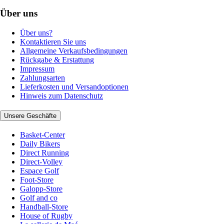
Über uns
Über uns?
Kontaktieren Sie uns
Allgemeine Verkaufsbedingungen
Rückgabe & Erstattung
Impressum
Zahlungsarten
Lieferkosten und Versandoptionen
Hinweis zum Datenschutz
Unsere Geschäfte
Basket-Center
Daily Bikers
Direct Running
Direct-Volley
Espace Golf
Foot-Store
Galopp-Store
Golf and co
Handball-Store
House of Rugby