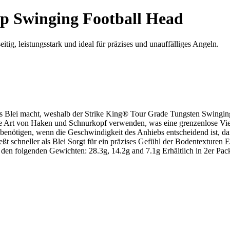
op Swinging Football Head
ig, leistungsstark und ideal für präzises und unauffälliges Angeln.
als Blei macht, weshalb der Strike King® Tour Grade Tungsten Swinging
e Art von Haken und Schnurkopf verwenden, was eine grenzenlose Vie
enötigen, wenn die Geschwindigkeit des Anhiebs entscheidend ist, dan
ßt schneller als Blei Sorgt für ein präzises Gefühl der Bodentexturen
n den folgenden Gewichten: 28.3g, 14.2g and 7.1g Erhältlich in 2er Pac