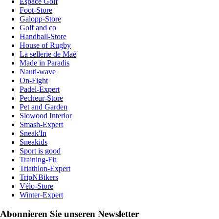
Espace Golf
Foot-Store
Galopp-Store
Golf and co
Handball-Store
House of Rugby
La sellerie de Maé
Made in Paradis
Nauti-wave
On-Fight
Padel-Expert
Pecheur-Store
Pet and Garden
Slowood Interior
Smash-Expert
Sneak'In
Sneakids
Sport is good
Training-Fit
Triathlon-Expert
TripNBikers
Vélo-Store
Winter-Expert
Abonnieren Sie unseren Newsletter