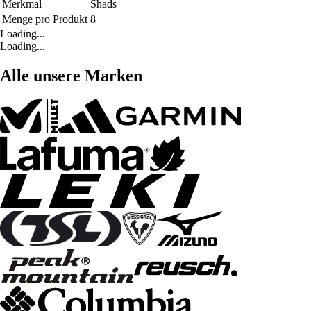
Merkmal
Shads
Menge pro Produkt
8
Loading...
Loading...
Alle unsere Marken