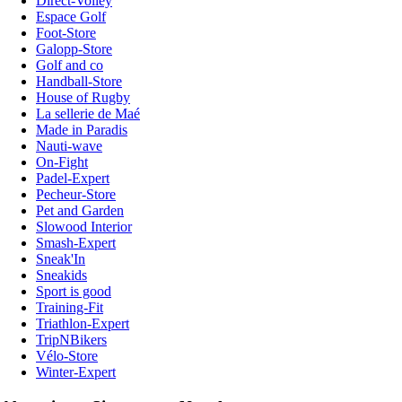
Direct-Volley
Espace Golf
Foot-Store
Galopp-Store
Golf and co
Handball-Store
House of Rugby
La sellerie de Maé
Made in Paradis
Nauti-wave
On-Fight
Padel-Expert
Pecheur-Store
Pet and Garden
Slowood Interior
Smash-Expert
Sneak'In
Sneakids
Sport is good
Training-Fit
Triathlon-Expert
TripNBikers
Vélo-Store
Winter-Expert