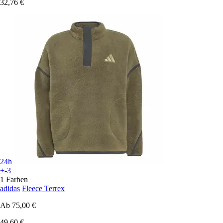
32,76 €
24h
+-3
1 Farben
adidas
Fleece Terrex
Ab
75,00 €
49,60 €