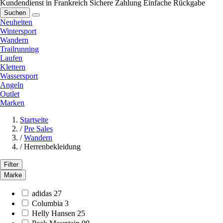
Kundendienst in Frankreich
Sichere Zahlung
Einfache Rückgabe
Suchen
Neuheiten
Wintersport
Wandern
Trailrunning
Laufen
Klettern
Wassersport
Angeln
Outlet
Marken
Startseite
/
Pre Sales
/
Wandern
/
Herrenbekleidung
Filter
Marke
adidas
27
Columbia
3
Helly Hansen
25